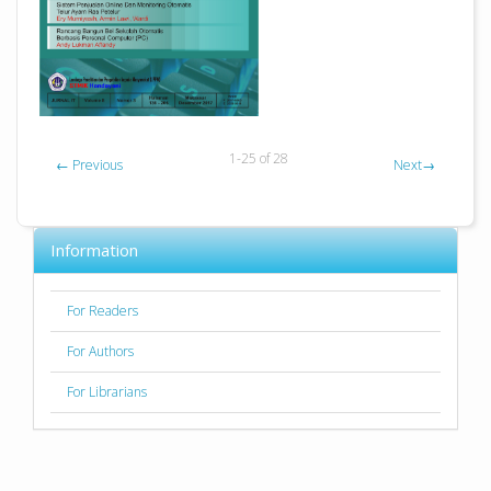
1-25 of 28
←
Previous
Next
→
Information
For Readers
For Authors
For Librarians