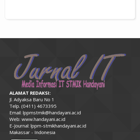
##plugins.themes.academic_pro.artic
ALAMAT REDAKSI:
Jl. Adyaksa Baru No 1
Telp. (0411) 4673395
Email: lppmstmik@handayani.ac.id
Web: www.handayani.ac.id
E-Journal: lppm-stmikhandayani.ac.id
Makassar - Indonesia