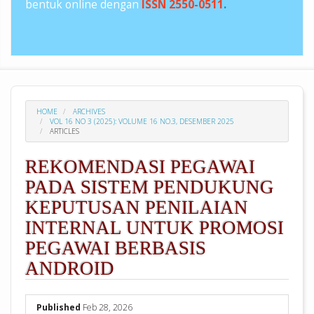
bentuk online dengan
ISSN 2550-0511
.
HOME
ARCHIVES
VOL 16 NO 3 (2025): VOLUME 16 NO.3, DESEMBER 2025
ARTICLES
REKOMENDASI PEGAWAI
PADA SISTEM PENDUKUNG
KEPUTUSAN PENILAIAN
INTERNAL UNTUK PROMOSI
PEGAWAI BERBASIS
ANDROID
##plugins.themes.academic_pro.arti
Published
Feb 28, 2026