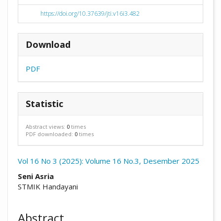
https://doi.org/10.37639/jti.v16i3.482
Download
PDF
Statistic
Abstract views:
0
times
PDF downloaded:
0
times
Vol 16 No 3 (2025): Volume 16 No.3, Desember 2025
##plugins.themes.academic_pro.arti
Seni Asria
STMIK Handayani
Abstract