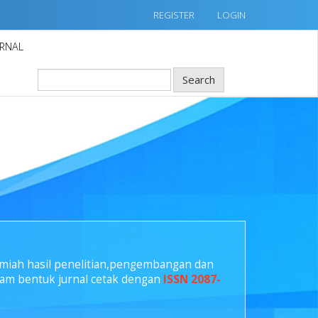
REGISTER
LOGIN
URNAL
Search
lmiah hasil penelitian,pengembangan dan
alam bentuk jurnal cetak dengan
ISSN 2087-