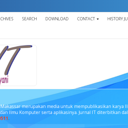
CHIVES
SEARCH
DOWNLOAD
CONTACT
HISTORY J
i Makassar merupakan media untuk mempublikasikan karya I
 dan Ilmu Komputer serta aplikasinya. Jurnal IT diterbitkan d
0511
.