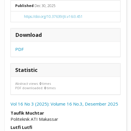
##plugins.themes.academic_pro.arti
Published
Dec 30, 2025
https://doi.org/10.37639/jti.v16i3.451
Download
PDF
Statistic
Abstract views:
0
times
PDF downloaded:
0
times
Vol 16 No 3 (2025): Volume 16 No.3, Desember 2025
##plugins.themes.academic_pro.arti
Taufik Muchtar
Politeknik ATI Makassar
Lutfi Lutfi