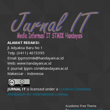
ALAMAT REDAKSI:
Jl. Adyaksa Baru No 1
Telp. (0411) 4673395
Email: lppmstmik@handayani.ac.id
Web: www.handayani.ac.id
E-Journal: lppm-stmikhandayani.ac.id
Makassar - Indonesia
JURNAL IT
is licensed under a
Creative Commons
Attribution 4.0 International License
.
Academic Free Theme
by
openjournaltheme.com