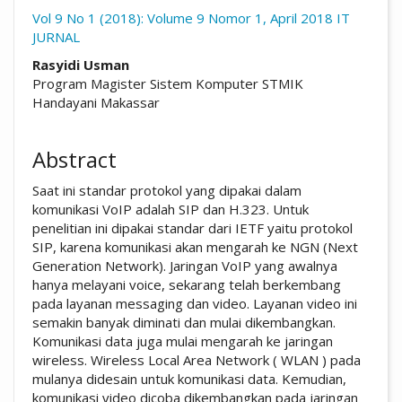
Vol 9 No 1 (2018): Volume 9 Nomor 1, April 2018 IT
JURNAL
##plugins.themes.academic_pro.arti
Rasyidi Usman
Program Magister Sistem Komputer STMIK
Handayani Makassar
Abstract
Saat ini standar protokol yang dipakai dalam
komunikasi VoIP adalah SIP dan H.323. Untuk
penelitian ini dipakai standar dari IETF yaitu protokol
SIP, karena komunikasi akan mengarah ke NGN (Next
Generation Network). Jaringan VoIP yang awalnya
hanya melayani voice, sekarang telah berkembang
pada layanan messaging dan video. Layanan video ini
semakin banyak diminati dan mulai dikembangkan.
Komunikasi data juga mulai mengarah ke jaringan
wireless. Wireless Local Area Network ( WLAN ) pada
mulanya didesain untuk komunikasi data. Kemudian,
komunikasi video dicoba dikembangkan pada jaringan