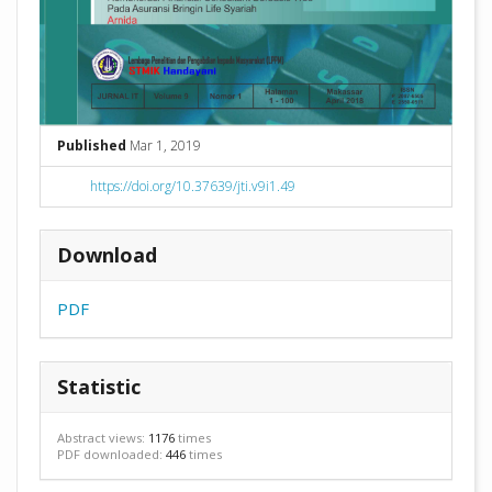
Published
Mar 1, 2019
https://doi.org/10.37639/jti.v9i1.49
Download
PDF
Statistic
Abstract views:
1176
times
PDF downloaded:
446
times